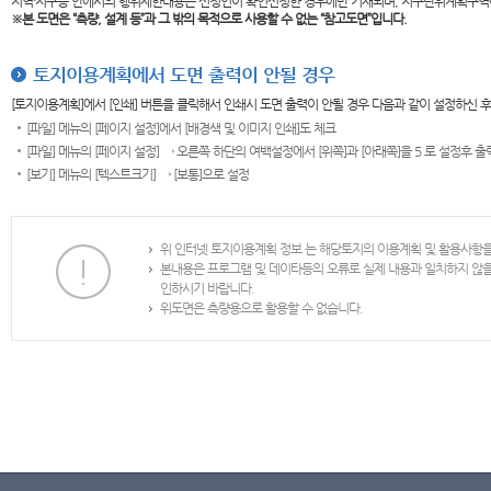
지역·지구등 안에서의 행위제한내용은 신청인이 확인신청한 경우에만 기재되며, 지구단위계획구역
※본 도면은
“측량, 설계 등”과 그 밖의 목적으로 사용할 수 없는 “참고도면”입니다.
토지이용계획에서 도면 출력이 안될 경우
[토지이용계획]에서 [인쇄] 버튼을 클릭해서 인쇄시 도면 출력이 안될 경우 다음과 같이 설정하신 
[파일] 메뉴의 [페이지 설정]에서 [배경색 및 이미지 인쇄]도 체크
[파일] 메뉴의 [페이지 설정] → 오른쪽 하단의 여백설정에서 [위쪽]과 [아래쪽]을 5 로 설정후 
[보기] 메뉴의 [텍스트크기] → [보통]으로 설정
위 인터넷 토지이용계획 정보 는 해당토지의 이용계획 및 활용사항
본내용은 프로그램 및 데이타등의 오류로 실제 내용과 일치하지 않
인하시기 바랍니다.
위도면은 측량용으로 활용할 수 없습니다.