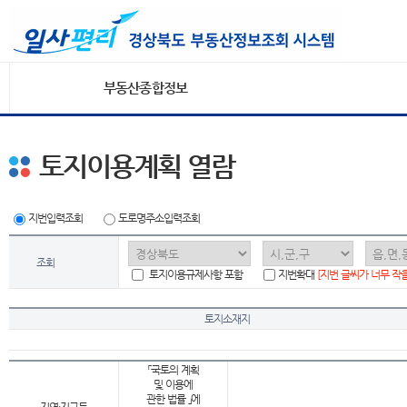
부동산종합정보
토지이용계획 열람
지번입력조회
도로명주소입력조회
조회
토지이용규제사항 포함
지번확대
[지번 글씨가 너무 작
토지소재지
「국토의 계획
및 이용에
관한 법률 」에