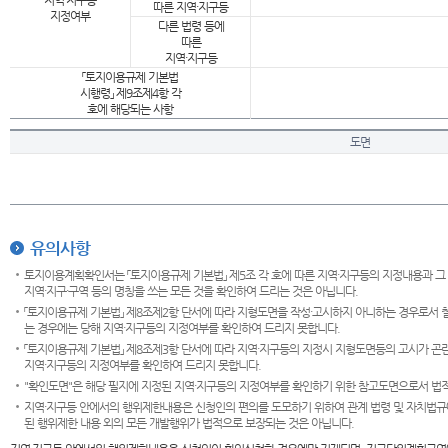
지역·지구등
따른 지역·지구등
지정여부
다른 법령 등에
따른
지역·지구등
「토지이용규제 기본법
시행령」 제9조제4항 각
호에 해당되는 사항
도면
유의사항
토지이용계획확인서는 「토지이용규제 기본법」 제5조 각 호에 따른 지역·지구등의 지정내용과 그
지역·지구·구역 등의 명칭을 쓰는 모든 것을 확인하여 드리는 것은 아닙니다.
「토지이용규제 기본법」 제8조제2항 단서에 따라 지형도면을 작성·고시하지 아니하는 경우로서 
는 경우에는 당해 지역·지구등의 지정여부를 확인하여 드리지 못합니다.
「토지이용규제 기본법」 제8조제3항 단서에 따라 지역·지구등의 지정시 지형도면등의 고시가 곤란
지역·지구등의 지정여부를 확인하여 드리지 못합니다.
"확인도면"은 해당 필지에 지정된 지역·지구등의 지정여부를 확인하기 위한 참고도면으로서 법적 
지역·지구등 안에서의 행위제한내용은 신청인의 편의를 도모하기 위하여 관계 법령 및 자치법규
된 행위제한 내용 외의 모든 개발행위가 법적으로 보장되는 것은 아닙니다.