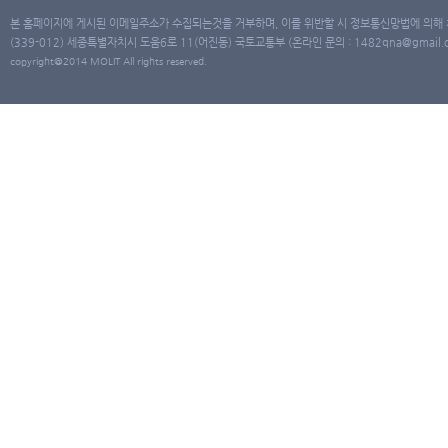
본 홈페이지에 게시된 이메일주소가 수집되는것을 거부하며, 이를 위반할 시 정보통신망법에 의해
(339-012) 세종특별자치시 도움6로 11(어진동) 국토교통부 (온라인 문의 : 1482qna@gmail.co
copyright@2014 MOLIT All rights reserved.