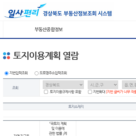
부동산종합정보
토지이용계획 열람
지번입력조회
도로명주소입력조회
조회
토지이용규제사항 포함
지번확대
[지번 글씨가 너무 작
토지소재지
「국토의 계획
및 이용에
관한 법률 」에