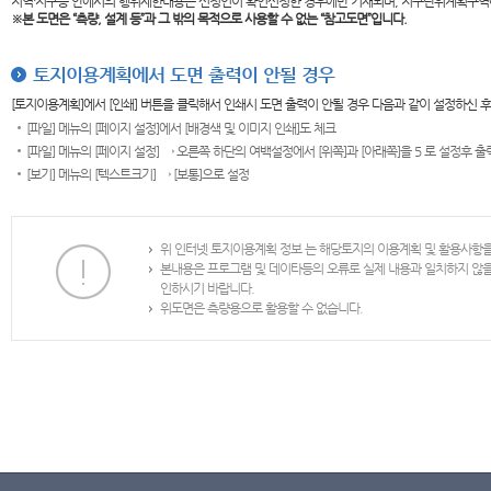
지역·지구등 안에서의 행위제한내용은 신청인이 확인신청한 경우에만 기재되며, 지구단위계획구역
※본 도면은
“측량, 설계 등”과 그 밖의 목적으로 사용할 수 없는 “참고도면”입니다.
토지이용계획에서 도면 출력이 안될 경우
[토지이용계획]에서 [인쇄] 버튼을 클릭해서 인쇄시 도면 출력이 안될 경우 다음과 같이 설정하신 
[파일] 메뉴의 [페이지 설정]에서 [배경색 및 이미지 인쇄]도 체크
[파일] 메뉴의 [페이지 설정] → 오른쪽 하단의 여백설정에서 [위쪽]과 [아래쪽]을 5 로 설정후 
[보기] 메뉴의 [텍스트크기] → [보통]으로 설정
위 인터넷 토지이용계획 정보 는 해당토지의 이용계획 및 활용사항
본내용은 프로그램 및 데이타등의 오류로 실제 내용과 일치하지 않
인하시기 바랍니다.
위도면은 측량용으로 활용할 수 없습니다.