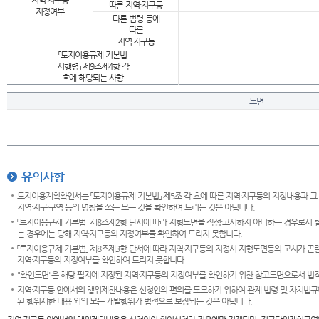
지역·지구등
따른 지역·지구등
지정여부
다른 법령 등에
따른
지역·지구등
「토지이용규제 기본법
시행령」 제9조제4항 각
호에 해당되는 사항
도면
유의사항
토지이용계획확인서는 「토지이용규제 기본법」 제5조 각 호에 따른 지역·지구등의 지정내용과 그
지역·지구·구역 등의 명칭을 쓰는 모든 것을 확인하여 드리는 것은 아닙니다.
「토지이용규제 기본법」 제8조제2항 단서에 따라 지형도면을 작성·고시하지 아니하는 경우로서 
는 경우에는 당해 지역·지구등의 지정여부를 확인하여 드리지 못합니다.
「토지이용규제 기본법」 제8조제3항 단서에 따라 지역·지구등의 지정시 지형도면등의 고시가 곤란
지역·지구등의 지정여부를 확인하여 드리지 못합니다.
"확인도면"은 해당 필지에 지정된 지역·지구등의 지정여부를 확인하기 위한 참고도면으로서 법적 
지역·지구등 안에서의 행위제한내용은 신청인의 편의를 도모하기 위하여 관계 법령 및 자치법규
된 행위제한 내용 외의 모든 개발행위가 법적으로 보장되는 것은 아닙니다.