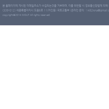
본 홈페이지에 게시된 이메일주소가 수집되는것을 거부하며, 이를 위반할 시 정보통신망법에 의해
(339-012) 세종특별자치시 도움6로 11(어진동) 국토교통부 (온라인 문의 : 1482qna@gmail.co
copyright@2014 MOLIT All rights reserved.