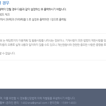
 경우
 출력이 안될 경우 다음과 같이 설정하신 후 출력하시기 바랍니다.
쇄]도 체크
에서 [위쪽]과 [아래쪽]을 5 로 설정후 출력하면 1장으로 출력됨
보 는 해당토지의 이용계획 및 활용사항을 나타내는 정보이나, 기재사항이 모든 법령의 제한사항을 
타등의 오류로 실제 내용과 일치하지 않을 수도 있으니 재산권행사와 관련한 중요한 사항은 증명용
 수 없습니다.
, 이를 위반할 시 정보통신망법에 의해 처벌됨을 유념하시기 바랍니다.
(온라인 문의 : 1482qna@gmail.com / 문의전화 : 1599-1483)