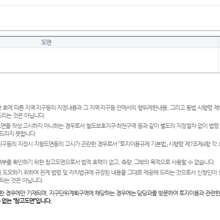
도면
 호에 따른 지역·지구등의 지정내용과 그 지역·지구등 안에서의 행위제한내용, 그리고 동법 시행령 
드리는 것은 아닙니다.
도면을 작성·고시하지 아니하는 경우로서 철도보호지구·하천구역 등과 같이 별도의 지정절차 없이 법령
드리지 못합니다.
·지구등의 지정시 지형도면등의 고시가 곤란한 경우로서 「토지이용규제 기본법」 시행령 제7조제4항 각
여부를 확인하기 위한 참고도면으로서 법적 효력이 없고, 측량, 그밖의 목적으로 사용할 수 없습니다.
 도모하기 위하여 관계 법령 및 자치법규에 규정된 내용을 그대로 제공해 드리는 것으로서 신청인이 
되는 것은 아닙니다.
한 경우에만 기재되며, 지구단위계획구역에 해당하는 경우에는 담당과를 방문하여 토지이용과 관련한
수 없는 “참고도면”입니다.