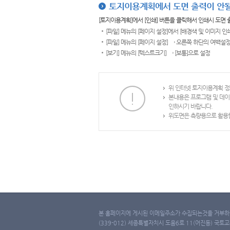
토지이용계획에서 도면 출력이 안될
[토지이용계획]에서 [인쇄] 버튼을 클릭해서 인쇄시 도면
[파일] 메뉴의 [페이지 설정]에서 [배경색 및 이미지 인
[파일] 메뉴의 [페이지 설정] → 오른쪽 하단의 여백설정
[보기] 메뉴의 [텍스트크기] → [보통]으로 설정
위 인터넷 토지이용계획 정
본내용은 프로그램 및 데이
인하시기 바랍니다.
위도면은 측량용으로 활용할
본 홈페이지에 게시된 이메일주소가 수집되는것을 거부하며
(339-012) 세종특별자치시 도움6로 11(어진동) 국토교통부 