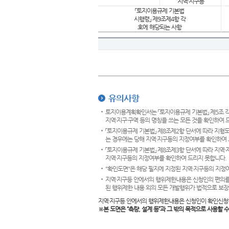
지역·지구등
「토지이용규제 기본법
시행령」 제9조제4항 각
호에 해당되는 사항
유의사항
토지이용계획확인서는 「토지이용규제 기본법」 제5조 각
지역·지구·구역 등의 명칭을 쓰는 모든 것을 확인하여 
「토지이용규제 기본법」 제8조제2항 단서에 따라 지형
는 경우에는 당해 지역·지구등의 지정여부를 확인하여 
「토지이용규제 기본법」 제8조제3항 단서에 따라 지역
지역·지구등의 지정여부를 확인하여 드리지 못합니다.
"확인도면"은 해당 필지에 지정된 지역·지구등의 지정
지역·지구등 안에서의 행위제한내용은 신청인의 편의를
된 행위제한 내용 외의 모든 개발행위가 법적으로 보장
지역·지구등 안에서의 행위제한내용은 신청인이 확인신청
※본 도면은
“측량, 설계 등”과 그 밖의 목적으로 사용할 