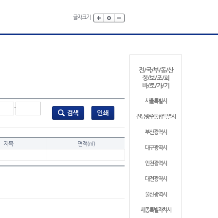
글자크기
전/국/부/동/산
정/보/조/회
바/로/가/기
서울특별시
-
전남광주통합특별시
부산광역시
지목
면적(㎡)
대구광역시
인천광역시
대전광역시
울산광역시
세종특별자치시