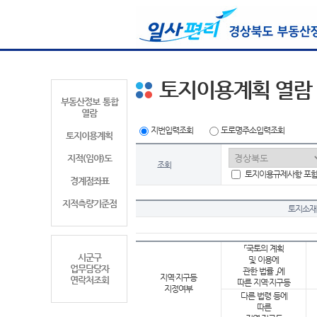
토지이용계획 열람
부동산정보 통합
열람
지번입력조회
도로명주소입력조회
토지이용계획
지적(임야)도
조회
토지이용규제사항 포
경계점좌표
지적측량기준점
토지소재
「국토의 계획
시군구
및 이용에
업무담당자
관한 법률 」에
지역·지구등
연락처조회
따른 지역·지구등
지정여부
다른 법령 등에
따른