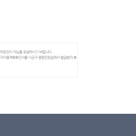
망라한것이 아님을 유념하시기 바랍니다.
 토지이용계획확인서를 시군구 종합민원실에서 발급받아 확