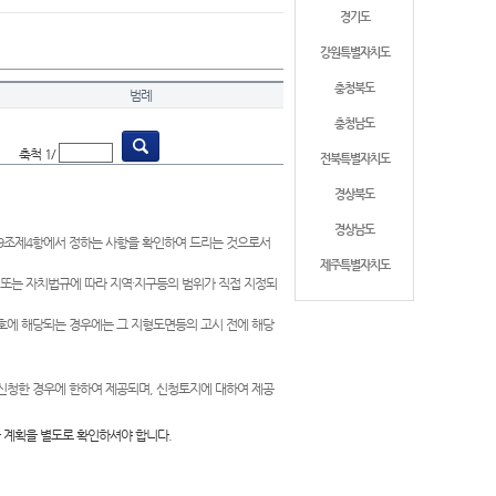
경기도
강원특별자치도
충청북도
범례
충청남도
축척 1/
전북특별자치도
경상북도
경상남도
제9조제4항에서 정하는 사항을 확인하여 드리는 것으로서
제주특별자치도
 또는 자치법규에 따라 지역·지구등의 범위가 직접 지정되
 호에 해당되는 경우에는 그 지형도면등의 고시 전에 해당
신청한 경우에 한하여 제공되며, 신청토지에 대하여 제공
 계획을 별도로 확인하셔야 합니다.