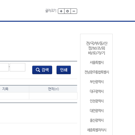
글자크기
전/국/부/동/산
정/보/조/회
바/로/가/기
서울특별시
-
전남광주통합특별시
부산광역시
지목
면적(㎡)
대구광역시
인천광역시
대전광역시
울산광역시
세종특별자치시