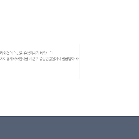
망라한것이 아님을 유념하시기 바랍니다.
 토지이용계획확인서를 시군구 종합민원실에서 발급받아 확