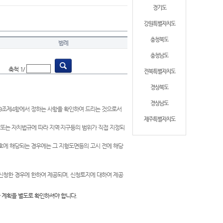
경기도
강원특별자치도
충청북도
범례
충청남도
축척 1/
전북특별자치도
경상북도
경상남도
제9조제4항에서 정하는 사항을 확인하여 드리는 것으로서
제주특별자치도
 또는 자치법규에 따라 지역·지구등의 범위가 직접 지정되
 호에 해당되는 경우에는 그 지형도면등의 고시 전에 해당
신청한 경우에 한하여 제공되며, 신청토지에 대하여 제공
 계획을 별도로 확인하셔야 합니다.