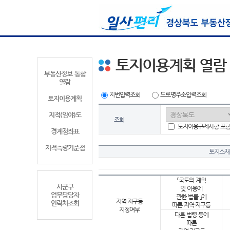
토지이용계획 열람
부동산정보 통합
열람
지번입력조회
도로명주소입력조회
토지이용계획
지적(임야)도
조회
토지이용규제사항 포
경계점좌표
지적측량기준점
토지소재
「국토의 계획
시군구
및 이용에
업무담당자
관한 법률 」에
지역·지구등
연락처조회
따른 지역·지구등
지정여부
다른 법령 등에
따른