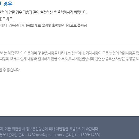
 경우
 출력이 안될 경우 다음과 같이 설정하신 후 출력하시기 바랍니다.
쇄]도 체크
에서 [위쪽]과 [아래쪽]을 5 로 설정후 출력하면 1장으로 출력됨
보 는 해당토지의 이용계획 및 활용사항을 나타내는 정보이나, 기재사항이 모든 법령의 제한사항을 
타등의 오류로 실제 내용과 일치하지 않을 수도 있으니 재산권행사와 관련한 중요한 사항은 증명용
 수 없습니다.
, 이를 위반할 시 정보통신망법에 의해 처벌됨을 유념하시기 바랍니다.
(온라인 문의 : 1482qna@gmail.com / 문의전화 : 1599-1483)