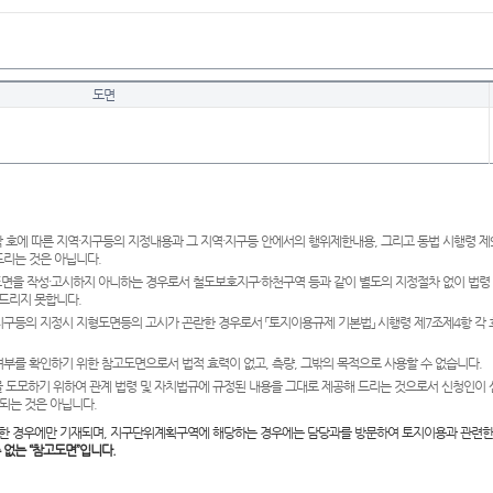
도면
 호에 따른 지역·지구등의 지정내용과 그 지역·지구등 안에서의 행위제한내용, 그리고 동법 시행령 
드리는 것은 아닙니다.
도면을 작성·고시하지 아니하는 경우로서 철도보호지구·하천구역 등과 같이 별도의 지정절차 없이 법령
드리지 못합니다.
·지구등의 지정시 지형도면등의 고시가 곤란한 경우로서 「토지이용규제 기본법」 시행령 제7조제4항 각
여부를 확인하기 위한 참고도면으로서 법적 효력이 없고, 측량, 그밖의 목적으로 사용할 수 없습니다.
 도모하기 위하여 관계 법령 및 자치법규에 규정된 내용을 그대로 제공해 드리는 것으로서 신청인이 
되는 것은 아닙니다.
한 경우에만 기재되며, 지구단위계획구역에 해당하는 경우에는 담당과를 방문하여 토지이용과 관련한
수 없는 “참고도면”입니다.