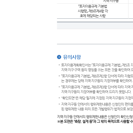
지역·지구등
「토지이용규제 기본법
시행령」 제9조제4항 각
호에 해당되는 사항
유의사항
토지이용계획확인서는 「토지이용규제 기본법」 제5조 각
지역·지구·구역 등의 명칭을 쓰는 모든 것을 확인하여 
「토지이용규제 기본법」 제8조제2항 단서에 따라 지형
는 경우에는 당해 지역·지구등의 지정여부를 확인하여 
「토지이용규제 기본법」 제8조제3항 단서에 따라 지역
지역·지구등의 지정여부를 확인하여 드리지 못합니다.
"확인도면"은 해당 필지에 지정된 지역·지구등의 지정
지역·지구등 안에서의 행위제한내용은 신청인의 편의를
된 행위제한 내용 외의 모든 개발행위가 법적으로 보장
지역·지구등 안에서의 행위제한내용은 신청인이 확인신청
※본 도면은
“측량, 설계 등”과 그 밖의 목적으로 사용할 