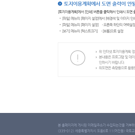
토지이용계획에서 도면 출력이 안될
[토지이용계획]에서 [인쇄] 버튼을 클릭해서 인쇄시 도면
[파일] 메뉴의 [페이지 설정]에서 [배경색 및 이미지 인
[파일] 메뉴의 [페이지 설정] → 오른쪽 하단의 여백설정
[보기] 메뉴의 [텍스트크기] → [보통]으로 설정
위 인터넷 토지이용계획 정
본내용은 프로그램 및 데이
인하시기 바랍니다.
위도면은 측량용으로 활용할
본 홈페이지에 게시된 이메일주소가 수집되는것을 거부하며
(339-012) 세종특별자치시 도움6로 11(어진동) 국토교통부 