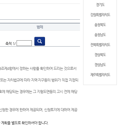
경기도
강원특별자치도
충청북도
범례
충청남도
축척 1/
전북특별자치도
경상북도
경상남도
제9조제4항에서 정하는 사항을 확인하여 드리는 것으로서
제주특별자치도
 또는 자치법규에 따라 지역·지구등의 범위가 직접 지정되
 호에 해당되는 경우에는 그 지형도면등의 고시 전에 해당
신청한 경우에 한하여 제공되며, 신청토지에 대하여 제공
 계획을 별도로 확인하셔야 합니다.