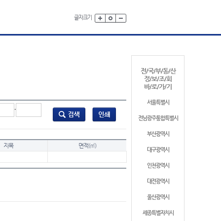
글자크기
전/국/부/동/산
정/보/조/회
바/로/가/기
서울특별시
-
전남광주통합특별시
부산광역시
지목
면적(㎡)
대구광역시
인천광역시
대전광역시
울산광역시
세종특별자치시