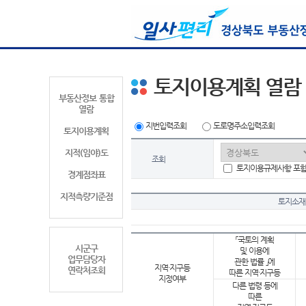
토지이용계획 열람
부동산정보 통합
열람
지번입력조회
도로명주소입력조회
토지이용계획
지적(임야)도
조회
토지이용규제사항 포
경계점좌표
지적측량기준점
토지소재
「국토의 계획
시군구
및 이용에
업무담당자
관한 법률 」에
지역·지구등
연락처조회
따른 지역·지구등
지정여부
다른 법령 등에
따른