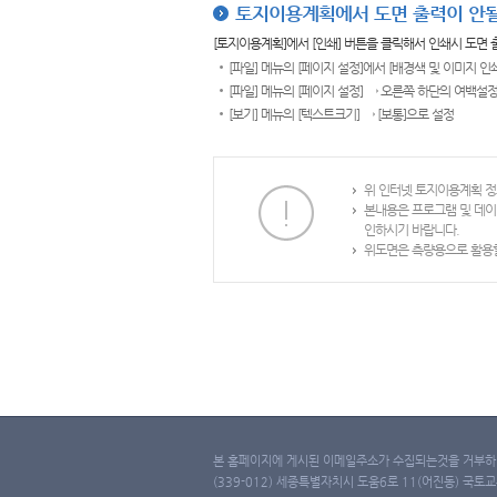
토지이용계획에서 도면 출력이 안될
[토지이용계획]에서 [인쇄] 버튼을 클릭해서 인쇄시 도면
[파일] 메뉴의 [페이지 설정]에서 [배경색 및 이미지 인
[파일] 메뉴의 [페이지 설정] → 오른쪽 하단의 여백설정
[보기] 메뉴의 [텍스트크기] → [보통]으로 설정
위 인터넷 토지이용계획 정
본내용은 프로그램 및 데이
인하시기 바랍니다.
위도면은 측량용으로 활용할
본 홈페이지에 게시된 이메일주소가 수집되는것을 거부하며
(339-012) 세종특별자치시 도움6로 11(어진동) 국토교통부 