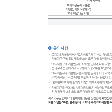
지역·지구등
「토지이용규제 기본법
시행령」 제9조제4항 각
호에 해당되는 사항
유의사항
토지이용계획확인서는 「토지이용규제 기본법」 제5조 각
지역·지구·구역 등의 명칭을 쓰는 모든 것을 확인하여 
「토지이용규제 기본법」 제8조제2항 단서에 따라 지형
는 경우에는 당해 지역·지구등의 지정여부를 확인하여 
「토지이용규제 기본법」 제8조제3항 단서에 따라 지역
지역·지구등의 지정여부를 확인하여 드리지 못합니다.
"확인도면"은 해당 필지에 지정된 지역·지구등의 지정
지역·지구등 안에서의 행위제한내용은 신청인의 편의를
된 행위제한 내용 외의 모든 개발행위가 법적으로 보장
지역·지구등 안에서의 행위제한내용은 신청인이 확인신청
※본 도면은
“측량, 설계 등”과 그 밖의 목적으로 사용할 