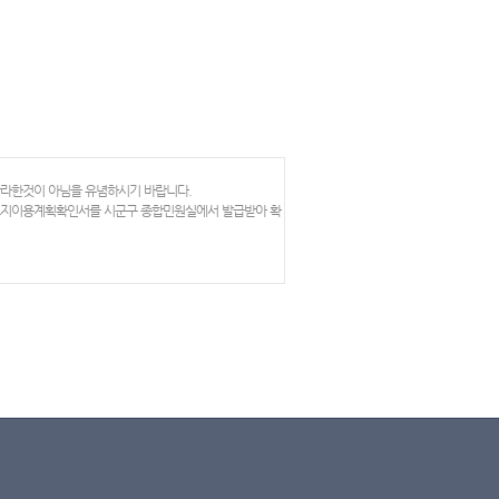
망라한것이 아님을 유념하시기 바랍니다.
 토지이용계획확인서를 시군구 종합민원실에서 발급받아 확