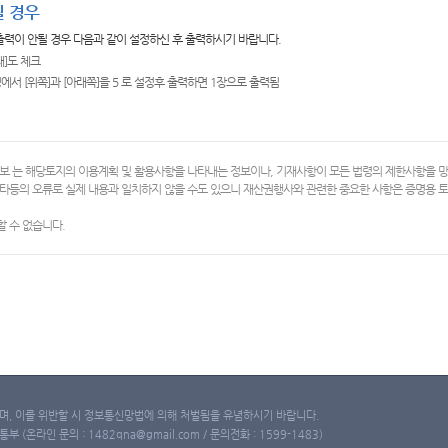
 경우
 출력이 안될 경우 다음과 같이 설정하신 후 출력하시기 바랍니다.
쇄]도 체크
에서 [위쪽]과 [아래쪽]을 5 로 설정후 출력하면 1장으로 출력됨
보 는 해당토지의 이용계획 및 활용사항을 나타내는 정보이나, 기재사항이 모든 법령의 제한사항을 
타등의 오류로 실제 내용과 일치하지 않을 수도 있으니 재산권행사와 관련한 중요한 사항은 증명용
 수 없습니다.
, 이를 위반할 시 정보통신망법에 의해 처벌됨을 유념하시기 바랍니다.
(온라인 문의 : 1482qna@gmail.com / 문의전화 : 1599-1483)