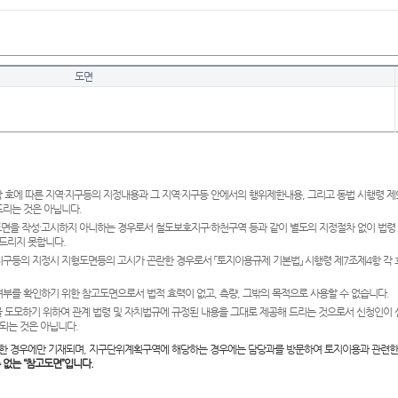
도면
 호에 따른 지역·지구등의 지정내용과 그 지역·지구등 안에서의 행위제한내용, 그리고 동법 시행령 
드리는 것은 아닙니다.
도면을 작성·고시하지 아니하는 경우로서 철도보호지구·하천구역 등과 같이 별도의 지정절차 없이 법령
드리지 못합니다.
·지구등의 지정시 지형도면등의 고시가 곤란한 경우로서 「토지이용규제 기본법」 시행령 제7조제4항 각
여부를 확인하기 위한 참고도면으로서 법적 효력이 없고, 측량, 그밖의 목적으로 사용할 수 없습니다.
 도모하기 위하여 관계 법령 및 자치법규에 규정된 내용을 그대로 제공해 드리는 것으로서 신청인이 
되는 것은 아닙니다.
한 경우에만 기재되며, 지구단위계획구역에 해당하는 경우에는 담당과를 방문하여 토지이용과 관련한
수 없는 “참고도면”입니다.