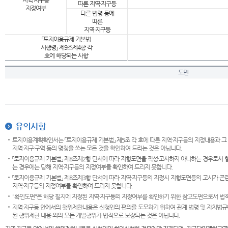
지역·지구등
따른 지역·지구등
지정여부
다른 법령 등에
따른
지역·지구등
「토지이용규제 기본법
시행령」 제9조제4항 각
호에 해당되는 사항
도면
유의사항
토지이용계획확인서는 「토지이용규제 기본법」 제5조 각 호에 따른 지역·지구등의 지정내용과 그
지역·지구·구역 등의 명칭을 쓰는 모든 것을 확인하여 드리는 것은 아닙니다.
「토지이용규제 기본법」 제8조제2항 단서에 따라 지형도면을 작성·고시하지 아니하는 경우로서 
는 경우에는 당해 지역·지구등의 지정여부를 확인하여 드리지 못합니다.
「토지이용규제 기본법」 제8조제3항 단서에 따라 지역·지구등의 지정시 지형도면등의 고시가 곤란
지역·지구등의 지정여부를 확인하여 드리지 못합니다.
"확인도면"은 해당 필지에 지정된 지역·지구등의 지정여부를 확인하기 위한 참고도면으로서 법적 
지역·지구등 안에서의 행위제한내용은 신청인의 편의를 도모하기 위하여 관계 법령 및 자치법규
된 행위제한 내용 외의 모든 개발행위가 법적으로 보장되는 것은 아닙니다.