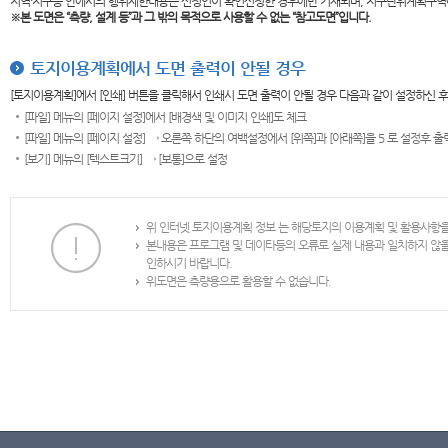
지역·지구등 안에서의 행위제한내용은 신청인이 확인신청한 경우에만 기재되며, 지구단위계획구역
※본 도면은
“측량, 설계 등”과 그 밖의 목적으로 사용할 수 없는 “참고도면”입니다.
토지이용계획에서 도면 출력이 안될 경우
[토지이용계획]에서 [인쇄] 버튼을 클릭해서 인쇄시 도면 출력이 안될 경우 다음과 같이 설정하신 
[파일] 메뉴의 [페이지 설정]에서 [배경색 및 이미지 인쇄]도 체크
[파일] 메뉴의 [페이지 설정] → 오른쪽 하단의 여백설정에서 [위쪽]과 [아래쪽]을 5 로 설정후 
[보기] 메뉴의 [텍스트크기] → [보통]으로 설정
위 인터넷 토지이용계획 정보 는 해당토지의 이용계획 및 활용사항
본내용은 프로그램 및 데이타등의 오류로 실제 내용과 일치하지 않
인하시기 바랍니다.
위도면은 측량용으로 활용할 수 없습니다.