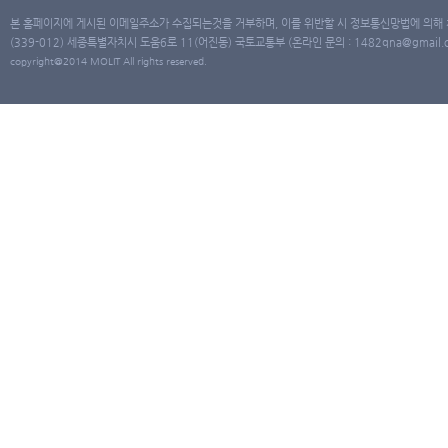
본 홈페이지에 게시된 이메일주소가 수집되는것을 거부하며, 이를 위반할 시 정보통신망법에 의해
(339-012) 세종특별자치시 도움6로 11(어진동) 국토교통부 (온라인 문의 : 1482qna@gmail.co
copyright@2014 MOLIT All rights reserved.