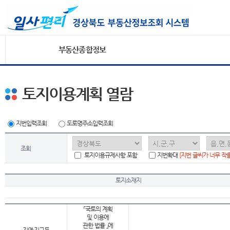
부동산종합정보
토지이용계획 열람
지번입력조회
도로명주소입력조회
조회
토지이용규제사항 포함
지번확대
[지번 글씨가 너무 작
토지소재지
「국토의 계획
및 이용에
관한 법률 」에