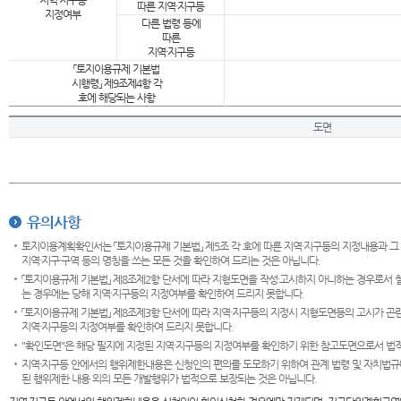
지역·지구등
따른 지역·지구등
지정여부
다른 법령 등에
따른
지역·지구등
「토지이용규제 기본법
시행령」 제9조제4항 각
호에 해당되는 사항
도면
유의사항
토지이용계획확인서는 「토지이용규제 기본법」 제5조 각 호에 따른 지역·지구등의 지정내용과 그
지역·지구·구역 등의 명칭을 쓰는 모든 것을 확인하여 드리는 것은 아닙니다.
「토지이용규제 기본법」 제8조제2항 단서에 따라 지형도면을 작성·고시하지 아니하는 경우로서 
는 경우에는 당해 지역·지구등의 지정여부를 확인하여 드리지 못합니다.
「토지이용규제 기본법」 제8조제3항 단서에 따라 지역·지구등의 지정시 지형도면등의 고시가 곤란
지역·지구등의 지정여부를 확인하여 드리지 못합니다.
"확인도면"은 해당 필지에 지정된 지역·지구등의 지정여부를 확인하기 위한 참고도면으로서 법적 
지역·지구등 안에서의 행위제한내용은 신청인의 편의를 도모하기 위하여 관계 법령 및 자치법규
된 행위제한 내용 외의 모든 개발행위가 법적으로 보장되는 것은 아닙니다.