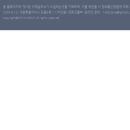
본 홈페이지에 게시된 이메일주소가 수집되는것을 거부하며, 이를 위반할 시 정보통신망법에 의해
(339-012) 세종특별자치시 도움6로 11(어진동) 국토교통부 (온라인 문의 : 1482qna@gmail.co
copyright@2014 MOLIT All rights reserved.