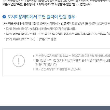
지역·지구등 안에서의 행위제한내용은 신청인이 확인신청한 경우에만 기재되며, 지구단위계획구역
※본 도면은
“측량, 설계 등”과 그 밖의 목적으로 사용할 수 없는 “참고도면”입니다.
토지이용계획에서 도면 출력이 안될 경우
[토지이용계획]에서 [인쇄] 버튼을 클릭해서 인쇄시 도면 출력이 안될 경우 다음과 같이 설정하신 
[파일] 메뉴의 [페이지 설정]에서 [배경색 및 이미지 인쇄]도 체크
[파일] 메뉴의 [페이지 설정] → 오른쪽 하단의 여백설정에서 [위쪽]과 [아래쪽]을 5 로 설정후 
[보기] 메뉴의 [텍스트크기] → [보통]으로 설정
위 인터넷 토지이용계획 정보 는 해당토지의 이용계획 및 활용사항
본내용은 프로그램 및 데이타등의 오류로 실제 내용과 일치하지 않
인하시기 바랍니다.
위도면은 측량용으로 활용할 수 없습니다.