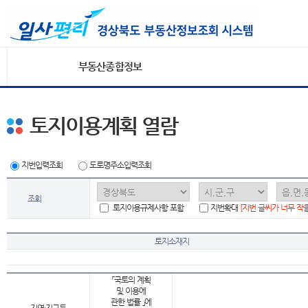
부동산종합정보
토지이용계획 열람
지번입력조회
도로명주소입력조회
조회
토지이용규제사항 포함
지번확대
[지번 글씨가 너무 작
토지소재지
「국토의 계획
및 이용에
관한 법률 」에