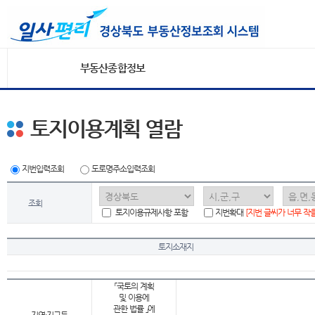
부동산종합정보
토지이용계획 열람
지번입력조회
도로명주소입력조회
조회
토지이용규제사항 포함
지번확대
[지번 글씨가 너무 작
토지소재지
「국토의 계획
및 이용에
관한 법률 」에