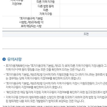
지역·지구등
따른 지역·지구등
지정여부
다른 법령 등에
따른
지역·지구등
「토지이용규제 기본법
시행령」 제9조제4항 각
호에 해당되는 사항
도면
유의사항
토지이용계획확인서는 「토지이용규제 기본법」 제5조 각 호에 따른 지역·지구등의 지정내용과 그
지역·지구·구역 등의 명칭을 쓰는 모든 것을 확인하여 드리는 것은 아닙니다.
「토지이용규제 기본법」 제8조제2항 단서에 따라 지형도면을 작성·고시하지 아니하는 경우로서 
는 경우에는 당해 지역·지구등의 지정여부를 확인하여 드리지 못합니다.
「토지이용규제 기본법」 제8조제3항 단서에 따라 지역·지구등의 지정시 지형도면등의 고시가 곤란
지역·지구등의 지정여부를 확인하여 드리지 못합니다.
"확인도면"은 해당 필지에 지정된 지역·지구등의 지정여부를 확인하기 위한 참고도면으로서 법적 
지역·지구등 안에서의 행위제한내용은 신청인의 편의를 도모하기 위하여 관계 법령 및 자치법규
된 행위제한 내용 외의 모든 개발행위가 법적으로 보장되는 것은 아닙니다.