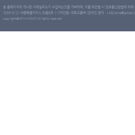
본 홈페이지에 게시된 이메일주소가 수집되는것을 거부하며, 이를 위반할 시 정보통신망법에 의해
(339-012) 세종특별자치시 도움6로 11(어진동) 국토교통부 (온라인 문의 : 1482qna@gmail.co
copyright@2014 MOLIT All rights reserved.