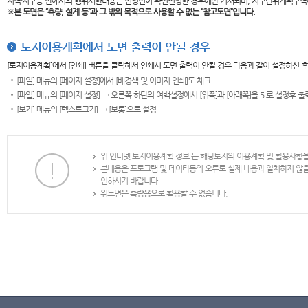
지역·지구등 안에서의 행위제한내용은 신청인이 확인신청한 경우에만 기재되며, 지구단위계획구역
※본 도면은
“측량, 설계 등”과 그 밖의 목적으로 사용할 수 없는 “참고도면”입니다.
토지이용계획에서 도면 출력이 안될 경우
[토지이용계획]에서 [인쇄] 버튼을 클릭해서 인쇄시 도면 출력이 안될 경우 다음과 같이 설정하신 
[파일] 메뉴의 [페이지 설정]에서 [배경색 및 이미지 인쇄]도 체크
[파일] 메뉴의 [페이지 설정] → 오른쪽 하단의 여백설정에서 [위쪽]과 [아래쪽]을 5 로 설정후 
[보기] 메뉴의 [텍스트크기] → [보통]으로 설정
위 인터넷 토지이용계획 정보 는 해당토지의 이용계획 및 활용사항
본내용은 프로그램 및 데이타등의 오류로 실제 내용과 일치하지 않
인하시기 바랍니다.
위도면은 측량용으로 활용할 수 없습니다.