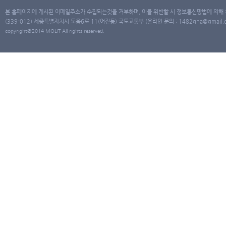
본 홈페이지에 게시된 이메일주소가 수집되는것을 거부하며, 이를 위반할 시 정보통신망법에 의해
(339-012) 세종특별자치시 도움6로 11(어진동) 국토교통부 (온라인 문의 : 1482qna@gmail.co
copyright@2014 MOLIT All rights reserved.