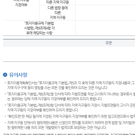
지역·지구등
따른 지역·지구등
지정여부
다른 법령 등에
따른
지역·지구등
「토지이용규제 기본법
시행령」 제9조제4항 각
호에 해당되는 사항
도면
유의사항
토지이용계획확인서는 「토지이용규제 기본법」 제5조 각 호에 따른 지역·지구등의 지정내용과 그
지역·지구·구역 등의 명칭을 쓰는 모든 것을 확인하여 드리는 것은 아닙니다.
「토지이용규제 기본법」 제8조제2항 단서에 따라 지형도면을 작성·고시하지 아니하는 경우로서 
는 경우에는 당해 지역·지구등의 지정여부를 확인하여 드리지 못합니다.
「토지이용규제 기본법」 제8조제3항 단서에 따라 지역·지구등의 지정시 지형도면등의 고시가 곤란
지역·지구등의 지정여부를 확인하여 드리지 못합니다.
"확인도면"은 해당 필지에 지정된 지역·지구등의 지정여부를 확인하기 위한 참고도면으로서 법적 
지역·지구등 안에서의 행위제한내용은 신청인의 편의를 도모하기 위하여 관계 법령 및 자치법규
된 행위제한 내용 외의 모든 개발행위가 법적으로 보장되는 것은 아닙니다.