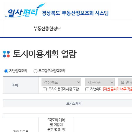
부동산종합정보
토지이용계획 열람
지번입력조회
도로명주소입력조회
조회
토지이용규제사항 포함
지번확대
[지번 글씨가 너무 작
토지소재지
「국토의 계획
및 이용에
관한 법률 」에