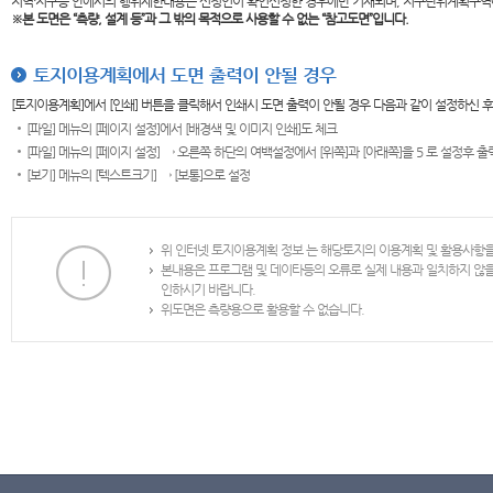
지역·지구등 안에서의 행위제한내용은 신청인이 확인신청한 경우에만 기재되며, 지구단위계획구역
※본 도면은
“측량, 설계 등”과 그 밖의 목적으로 사용할 수 없는 “참고도면”입니다.
토지이용계획에서 도면 출력이 안될 경우
[토지이용계획]에서 [인쇄] 버튼을 클릭해서 인쇄시 도면 출력이 안될 경우 다음과 같이 설정하신 
[파일] 메뉴의 [페이지 설정]에서 [배경색 및 이미지 인쇄]도 체크
[파일] 메뉴의 [페이지 설정] → 오른쪽 하단의 여백설정에서 [위쪽]과 [아래쪽]을 5 로 설정후 
[보기] 메뉴의 [텍스트크기] → [보통]으로 설정
위 인터넷 토지이용계획 정보 는 해당토지의 이용계획 및 활용사항
본내용은 프로그램 및 데이타등의 오류로 실제 내용과 일치하지 않
인하시기 바랍니다.
위도면은 측량용으로 활용할 수 없습니다.