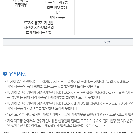
지역·지구등
따른 지역·지구등
지정여부
다른 법령 등에
따른
지역·지구등
「토지이용규제 기본법
시행령」 제9조제4항 각
호에 해당되는 사항
도면
유의사항
토지이용계획확인서는 「토지이용규제 기본법」 제5조 각 호에 따른 지역·지구등의 지정내용과 그
지역·지구·구역 등의 명칭을 쓰는 모든 것을 확인하여 드리는 것은 아닙니다.
「토지이용규제 기본법」 제8조제2항 단서에 따라 지형도면을 작성·고시하지 아니하는 경우로서 
는 경우에는 당해 지역·지구등의 지정여부를 확인하여 드리지 못합니다.
「토지이용규제 기본법」 제8조제3항 단서에 따라 지역·지구등의 지정시 지형도면등의 고시가 곤란
지역·지구등의 지정여부를 확인하여 드리지 못합니다.
"확인도면"은 해당 필지에 지정된 지역·지구등의 지정여부를 확인하기 위한 참고도면으로서 법적 
지역·지구등 안에서의 행위제한내용은 신청인의 편의를 도모하기 위하여 관계 법령 및 자치법규
된 행위제한 내용 외의 모든 개발행위가 법적으로 보장되는 것은 아닙니다.