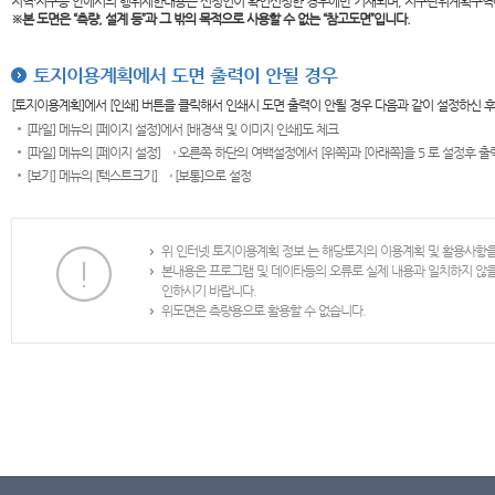
지역·지구등 안에서의 행위제한내용은 신청인이 확인신청한 경우에만 기재되며, 지구단위계획구역
※본 도면은
“측량, 설계 등”과 그 밖의 목적으로 사용할 수 없는 “참고도면”입니다.
토지이용계획에서 도면 출력이 안될 경우
[토지이용계획]에서 [인쇄] 버튼을 클릭해서 인쇄시 도면 출력이 안될 경우 다음과 같이 설정하신 
[파일] 메뉴의 [페이지 설정]에서 [배경색 및 이미지 인쇄]도 체크
[파일] 메뉴의 [페이지 설정] → 오른쪽 하단의 여백설정에서 [위쪽]과 [아래쪽]을 5 로 설정후 
[보기] 메뉴의 [텍스트크기] → [보통]으로 설정
위 인터넷 토지이용계획 정보 는 해당토지의 이용계획 및 활용사항
본내용은 프로그램 및 데이타등의 오류로 실제 내용과 일치하지 않
인하시기 바랍니다.
위도면은 측량용으로 활용할 수 없습니다.