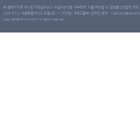
본 홈페이지에 게시된 이메일주소가 수집되는것을 거부하며, 이를 위반할 시 정보통신망법에 의해
(339-012) 세종특별자치시 도움6로 11(어진동) 국토교통부 (온라인 문의 : 1482qna@gmail.co
copyright@2014 MOLIT All rights reserved.