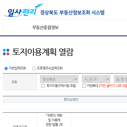
부동산종합정보
토지이용계획 열람
지번입력조회
도로명주소입력조회
조회
토지이용규제사항 포함
지번확대
[지번 글씨가 너무 작
토지소재지
「국토의 계획
및 이용에
관한 법률 」에