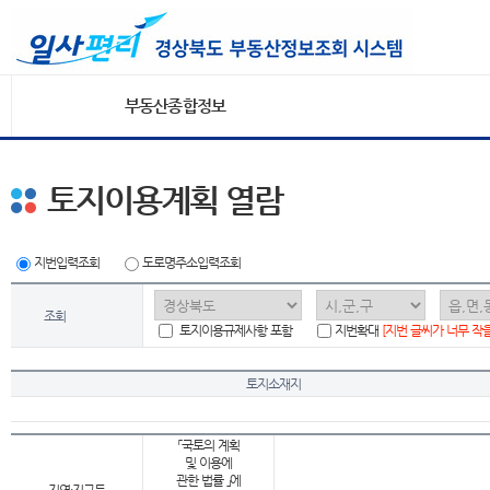
부동산종합정보
토지이용계획 열람
지번입력조회
도로명주소입력조회
조회
토지이용규제사항 포함
지번확대
[지번 글씨가 너무 작
토지소재지
「국토의 계획
및 이용에
관한 법률 」에