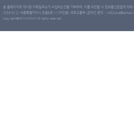
본 홈페이지에 게시된 이메일주소가 수집되는것을 거부하며, 이를 위반할 시 정보통신망법에 의해
(339-012) 세종특별자치시 도움6로 11(어진동) 국토교통부 (온라인 문의 : 1482qna@gmail.co
copyright@2014 MOLIT All rights reserved.