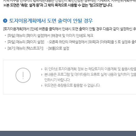
지역·지구등 안에서의 행위제한내용은 신청인이 확인신청한 경우에만 기재되며, 지구단위계획구역
※본 도면은
“측량, 설계 등”과 그 밖의 목적으로 사용할 수 없는 “참고도면”입니다.
토지이용계획에서 도면 출력이 안될 경우
[토지이용계획]에서 [인쇄] 버튼을 클릭해서 인쇄시 도면 출력이 안될 경우 다음과 같이 설정하신 
[파일] 메뉴의 [페이지 설정]에서 [배경색 및 이미지 인쇄]도 체크
[파일] 메뉴의 [페이지 설정] → 오른쪽 하단의 여백설정에서 [위쪽]과 [아래쪽]을 5 로 설정후 
[보기] 메뉴의 [텍스트크기] → [보통]으로 설정
위 인터넷 토지이용계획 정보 는 해당토지의 이용계획 및 활용사항
본내용은 프로그램 및 데이타등의 오류로 실제 내용과 일치하지 않
인하시기 바랍니다.
위도면은 측량용으로 활용할 수 없습니다.