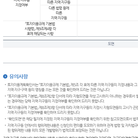
지역·지구등
따른 지역·지구등
지정여부
다른 법령 등에
따른
지역·지구등
「토지이용규제 기본법
시행령」 제9조제4항 각
호에 해당되는 사항
도면
유의사항
토지이용계획확인서는 「토지이용규제 기본법」 제5조 각 호에 따른 지역·지구등의 지정내용과 그
지역·지구·구역 등의 명칭을 쓰는 모든 것을 확인하여 드리는 것은 아닙니다.
「토지이용규제 기본법」 제8조제2항 단서에 따라 지형도면을 작성·고시하지 아니하는 경우로서 
는 경우에는 당해 지역·지구등의 지정여부를 확인하여 드리지 못합니다.
「토지이용규제 기본법」 제8조제3항 단서에 따라 지역·지구등의 지정시 지형도면등의 고시가 곤란
지역·지구등의 지정여부를 확인하여 드리지 못합니다.
"확인도면"은 해당 필지에 지정된 지역·지구등의 지정여부를 확인하기 위한 참고도면으로서 법적 
지역·지구등 안에서의 행위제한내용은 신청인의 편의를 도모하기 위하여 관계 법령 및 자치법규
된 행위제한 내용 외의 모든 개발행위가 법적으로 보장되는 것은 아닙니다.