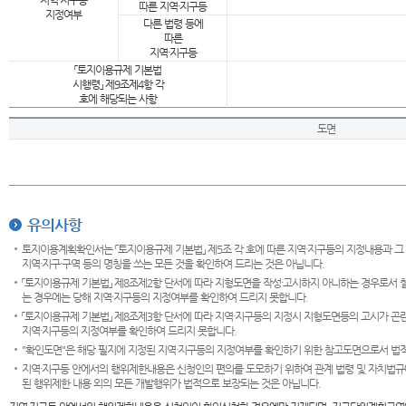
지역·지구등
따른 지역·지구등
지정여부
다른 법령 등에
따른
지역·지구등
「토지이용규제 기본법
시행령」 제9조제4항 각
호에 해당되는 사항
도면
유의사항
토지이용계획확인서는 「토지이용규제 기본법」 제5조 각 호에 따른 지역·지구등의 지정내용과 그
지역·지구·구역 등의 명칭을 쓰는 모든 것을 확인하여 드리는 것은 아닙니다.
「토지이용규제 기본법」 제8조제2항 단서에 따라 지형도면을 작성·고시하지 아니하는 경우로서 
는 경우에는 당해 지역·지구등의 지정여부를 확인하여 드리지 못합니다.
「토지이용규제 기본법」 제8조제3항 단서에 따라 지역·지구등의 지정시 지형도면등의 고시가 곤란
지역·지구등의 지정여부를 확인하여 드리지 못합니다.
"확인도면"은 해당 필지에 지정된 지역·지구등의 지정여부를 확인하기 위한 참고도면으로서 법적 
지역·지구등 안에서의 행위제한내용은 신청인의 편의를 도모하기 위하여 관계 법령 및 자치법규
된 행위제한 내용 외의 모든 개발행위가 법적으로 보장되는 것은 아닙니다.