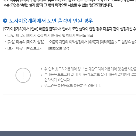
지역·지구등 안에서의 행위제한내용은 신청인이 확인신청한 경우에만 기재되며, 지구단위계획구역
※본 도면은
“측량, 설계 등”과 그 밖의 목적으로 사용할 수 없는 “참고도면”입니다.
토지이용계획에서 도면 출력이 안될 경우
[토지이용계획]에서 [인쇄] 버튼을 클릭해서 인쇄시 도면 출력이 안될 경우 다음과 같이 설정하신 
[파일] 메뉴의 [페이지 설정]에서 [배경색 및 이미지 인쇄]도 체크
[파일] 메뉴의 [페이지 설정] → 오른쪽 하단의 여백설정에서 [위쪽]과 [아래쪽]을 5 로 설정후 
[보기] 메뉴의 [텍스트크기] → [보통]으로 설정
위 인터넷 토지이용계획 정보 는 해당토지의 이용계획 및 활용사항
본내용은 프로그램 및 데이타등의 오류로 실제 내용과 일치하지 않
인하시기 바랍니다.
위도면은 측량용으로 활용할 수 없습니다.