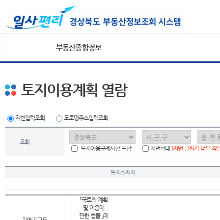
부동산종합정보
토지이용계획 열람
지번입력조회
도로명주소입력조회
조회
토지이용규제사항 포함
지번확대
[지번 글씨가 너무 작
토지소재지
「국토의 계획
및 이용에
관한 법률 」에