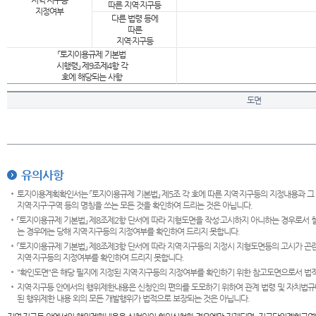
지역·지구등
따른 지역·지구등
지정여부
다른 법령 등에
따른
지역·지구등
「토지이용규제 기본법
시행령」 제9조제4항 각
호에 해당되는 사항
도면
유의사항
토지이용계획확인서는 「토지이용규제 기본법」 제5조 각 호에 따른 지역·지구등의 지정내용과 그
지역·지구·구역 등의 명칭을 쓰는 모든 것을 확인하여 드리는 것은 아닙니다.
「토지이용규제 기본법」 제8조제2항 단서에 따라 지형도면을 작성·고시하지 아니하는 경우로서 
는 경우에는 당해 지역·지구등의 지정여부를 확인하여 드리지 못합니다.
「토지이용규제 기본법」 제8조제3항 단서에 따라 지역·지구등의 지정시 지형도면등의 고시가 곤란
지역·지구등의 지정여부를 확인하여 드리지 못합니다.
"확인도면"은 해당 필지에 지정된 지역·지구등의 지정여부를 확인하기 위한 참고도면으로서 법적 
지역·지구등 안에서의 행위제한내용은 신청인의 편의를 도모하기 위하여 관계 법령 및 자치법규
된 행위제한 내용 외의 모든 개발행위가 법적으로 보장되는 것은 아닙니다.