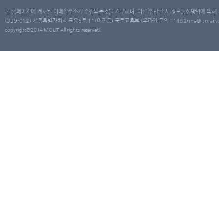
본 홈페이지에 게시된 이메일주소가 수집되는것을 거부하며, 이를 위반할 시 정보통신망법에 의해
(339-012) 세종특별자치시 도움6로 11(어진동) 국토교통부 (온라인 문의 : 1482qna@gmail.co
copyright@2014 MOLIT All rights reserved.