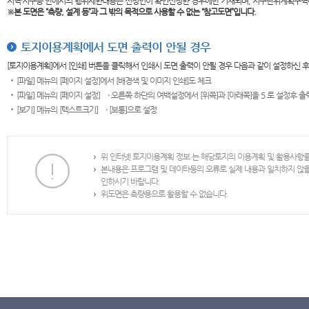
지역·지구등 안에서의 행위제한내용은 신청인이 확인신청한 경우에만 기재되며, 지구단위계획구역
※본 도면은
“측량, 설계 등”과 그 밖의 목적으로 사용할 수 없는 “참고도면”입니다.
토지이용계획에서 도면 출력이 안될 경우
[토지이용계획]에서 [인쇄] 버튼을 클릭해서 인쇄시 도면 출력이 안될 경우 다음과 같이 설정하신 
[파일] 메뉴의 [페이지 설정]에서 [배경색 및 이미지 인쇄]도 체크
[파일] 메뉴의 [페이지 설정] → 오른쪽 하단의 여백설정에서 [위쪽]과 [아래쪽]을 5 로 설정후 
[보기] 메뉴의 [텍스트크기] → [보통]으로 설정
위 인터넷 토지이용계획 정보 는 해당토지의 이용계획 및 활용사항
본내용은 프로그램 및 데이타등의 오류로 실제 내용과 일치하지 않
인하시기 바랍니다.
위도면은 측량용으로 활용할 수 없습니다.