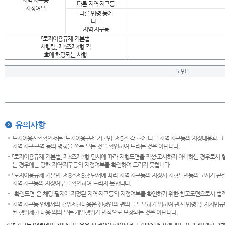
지역·지구등
따른 지역·지구등
지정여부
다른 법령 등에
따른
지역·지구등
「토지이용규제 기본법
시행령」 제9조제4항 각
호에 해당되는 사항
도면
유의사항
토지이용계획확인서는 「토지이용규제 기본법」 제5조 각 호에 따른 지역·지구등의 지정내용과 그
지역·지구·구역 등의 명칭을 쓰는 모든 것을 확인하여 드리는 것은 아닙니다.
「토지이용규제 기본법」 제8조제2항 단서에 따라 지형도면을 작성·고시하지 아니하는 경우로서 
는 경우에는 당해 지역·지구등의 지정여부를 확인하여 드리지 못합니다.
「토지이용규제 기본법」 제8조제3항 단서에 따라 지역·지구등의 지정시 지형도면등의 고시가 곤란
지역·지구등의 지정여부를 확인하여 드리지 못합니다.
"확인도면"은 해당 필지에 지정된 지역·지구등의 지정여부를 확인하기 위한 참고도면으로서 법적 
지역·지구등 안에서의 행위제한내용은 신청인의 편의를 도모하기 위하여 관계 법령 및 자치법규
된 행위제한 내용 외의 모든 개발행위가 법적으로 보장되는 것은 아닙니다.