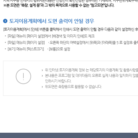
지역·지구등 안에서의 행위제한내용은 신청인이 확인신청한 경우에만 기재되며, 지구단위계획구역
※본 도면은
“측량, 설계 등”과 그 밖의 목적으로 사용할 수 없는 “참고도면”입니다.
토지이용계획에서 도면 출력이 안될 경우
[토지이용계획]에서 [인쇄] 버튼을 클릭해서 인쇄시 도면 출력이 안될 경우 다음과 같이 설정하신 
[파일] 메뉴의 [페이지 설정]에서 [배경색 및 이미지 인쇄]도 체크
[파일] 메뉴의 [페이지 설정] → 오른쪽 하단의 여백설정에서 [위쪽]과 [아래쪽]을 5 로 설정후 
[보기] 메뉴의 [텍스트크기] → [보통]으로 설정
위 인터넷 토지이용계획 정보 는 해당토지의 이용계획 및 활용사항
본내용은 프로그램 및 데이타등의 오류로 실제 내용과 일치하지 않
인하시기 바랍니다.
위도면은 측량용으로 활용할 수 없습니다.