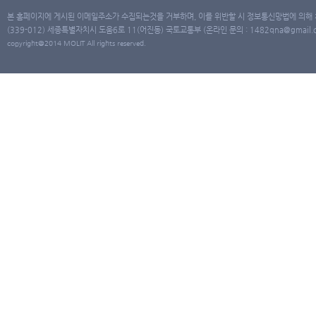
본 홈페이지에 게시된 이메일주소가 수집되는것을 거부하며, 이를 위반할 시 정보통신망법에 의해
(339-012) 세종특별자치시 도움6로 11(어진동) 국토교통부 (온라인 문의 : 1482qna@gmail.co
copyright@2014 MOLIT All rights reserved.