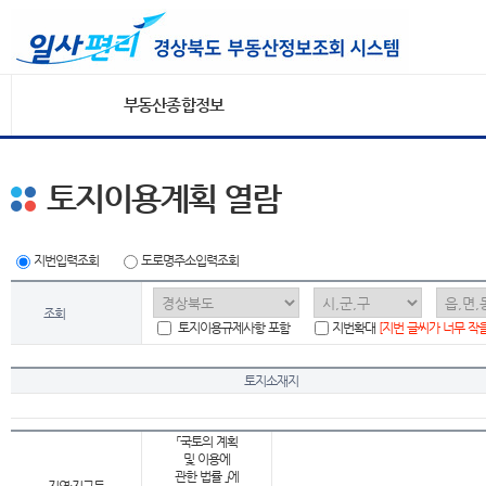
부동산종합정보
토지이용계획 열람
지번입력조회
도로명주소입력조회
조회
토지이용규제사항 포함
지번확대
[지번 글씨가 너무 작
토지소재지
「국토의 계획
및 이용에
관한 법률 」에