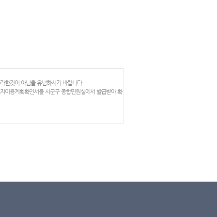
망라한것이 아님을 유념하시기 바랍니다.
 토지이용계획확인서를 시군구 종합민원실에서 발급받아 확