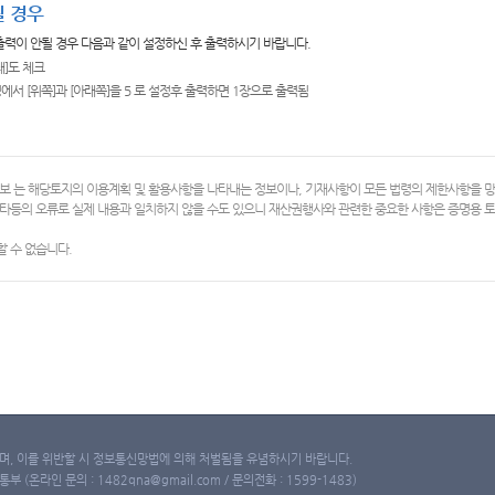
 경우
 출력이 안될 경우 다음과 같이 설정하신 후 출력하시기 바랍니다.
쇄]도 체크
에서 [위쪽]과 [아래쪽]을 5 로 설정후 출력하면 1장으로 출력됨
보 는 해당토지의 이용계획 및 활용사항을 나타내는 정보이나, 기재사항이 모든 법령의 제한사항을 
타등의 오류로 실제 내용과 일치하지 않을 수도 있으니 재산권행사와 관련한 중요한 사항은 증명용
 수 없습니다.
, 이를 위반할 시 정보통신망법에 의해 처벌됨을 유념하시기 바랍니다.
(온라인 문의 : 1482qna@gmail.com / 문의전화 : 1599-1483)