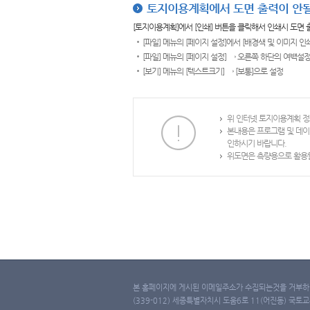
토지이용계획에서 도면 출력이 안될
[토지이용계획]에서 [인쇄] 버튼을 클릭해서 인쇄시 도면
[파일] 메뉴의 [페이지 설정]에서 [배경색 및 이미지 인
[파일] 메뉴의 [페이지 설정] → 오른쪽 하단의 여백설정
[보기] 메뉴의 [텍스트크기] → [보통]으로 설정
위 인터넷 토지이용계획 정
본내용은 프로그램 및 데이
인하시기 바랍니다.
위도면은 측량용으로 활용할
본 홈페이지에 게시된 이메일주소가 수집되는것을 거부하며
(339-012) 세종특별자치시 도움6로 11(어진동) 국토교통부 