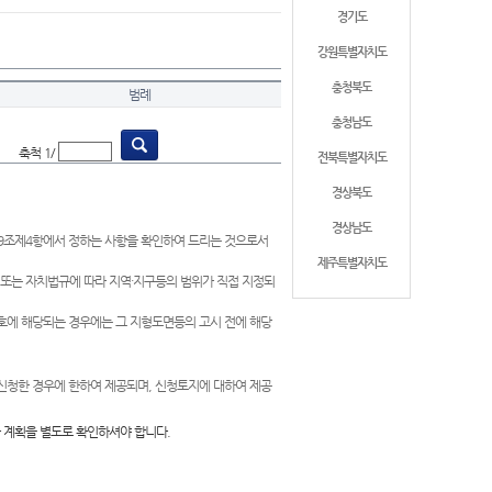
경기도
강원특별자치도
충청북도
범례
충청남도
축척 1/
전북특별자치도
경상북도
경상남도
제9조제4항에서 정하는 사항을 확인하여 드리는 것으로서
제주특별자치도
 또는 자치법규에 따라 지역·지구등의 범위가 직접 지정되
 호에 해당되는 경우에는 그 지형도면등의 고시 전에 해당
신청한 경우에 한하여 제공되며, 신청토지에 대하여 제공
 계획을 별도로 확인하셔야 합니다.