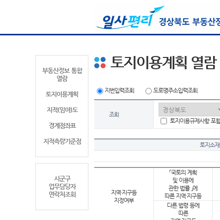
토지이용계획 열람
부동산정보 통합
열람
지번입력조회
도로명주소입력조회
토지이용계획
지적(임야)도
조회
토지이용규제사항 포
경계점좌표
지적측량기준점
토지소재
「국토의 계획
시군구
및 이용에
업무담당자
관한 법률 」에
지역·지구등
연락처조회
따른 지역·지구등
지정여부
다른 법령 등에
따른