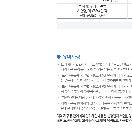
지역·지구등
「토지이용규제 기본법
시행령」 제9조제4항 각
호에 해당되는 사항
유의사항
토지이용계획확인서는 「토지이용규제 기본법」 제5조 각
지역·지구·구역 등의 명칭을 쓰는 모든 것을 확인하여 
「토지이용규제 기본법」 제8조제2항 단서에 따라 지형
는 경우에는 당해 지역·지구등의 지정여부를 확인하여 
「토지이용규제 기본법」 제8조제3항 단서에 따라 지역
지역·지구등의 지정여부를 확인하여 드리지 못합니다.
"확인도면"은 해당 필지에 지정된 지역·지구등의 지정
지역·지구등 안에서의 행위제한내용은 신청인의 편의를
된 행위제한 내용 외의 모든 개발행위가 법적으로 보장
지역·지구등 안에서의 행위제한내용은 신청인이 확인신청
※본 도면은
“측량, 설계 등”과 그 밖의 목적으로 사용할 