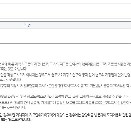
도면
 호에 따른 지역·지구등의 지정내용과 그 지역·지구등 안에서의 행위제한내용, 그리고 동법 시행령 
드리는 것은 아닙니다.
도면을 작성·고시하지 아니하는 경우로서 철도보호지구·하천구역 등과 같이 별도의 지정절차 없이 법령
드리지 못합니다.
·지구등의 지정시 지형도면등의 고시가 곤란한 경우로서 「토지이용규제 기본법」 시행령 제7조제4항 각
여부를 확인하기 위한 참고도면으로서 법적 효력이 없고, 측량, 그밖의 목적으로 사용할 수 없습니다.
 도모하기 위하여 관계 법령 및 자치법규에 규정된 내용을 그대로 제공해 드리는 것으로서 신청인이 
되는 것은 아닙니다.
한 경우에만 기재되며, 지구단위계획구역에 해당하는 경우에는 담당과를 방문하여 토지이용과 관련한
수 없는 “참고도면”입니다.