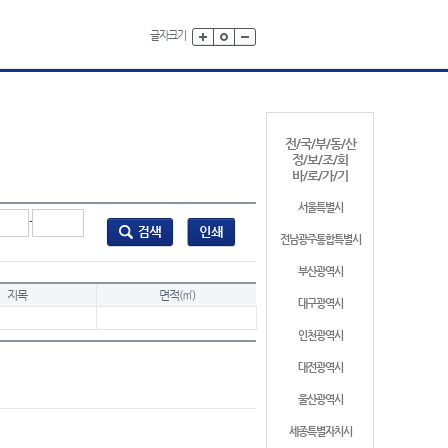
글자크기
전/국/부/동/산
정/보/조/회
바/로/가/기
서울특별시
-
전남광주통합특별시
부산광역시
지목
면적(㎡)
대구광역시
인천광역시
대전광역시
울산광역시
세종특별자치시