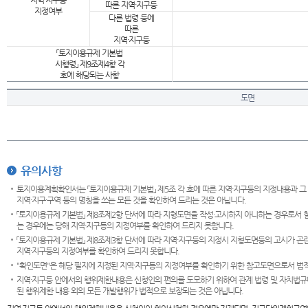
지역·지구등
따른 지역·지구등
지정여부
다른 법령 등에
따른
지역·지구등
「토지이용규제 기본법
시행령」 제9조제4항 각
호에 해당되는 사항
도면
유의사항
토지이용계획확인서는 「토지이용규제 기본법」 제5조 각 호에 따른 지역·지구등의 지정내용과 그
지역·지구·구역 등의 명칭을 쓰는 모든 것을 확인하여 드리는 것은 아닙니다.
「토지이용규제 기본법」 제8조제2항 단서에 따라 지형도면을 작성·고시하지 아니하는 경우로서 
는 경우에는 당해 지역·지구등의 지정여부를 확인하여 드리지 못합니다.
「토지이용규제 기본법」 제8조제3항 단서에 따라 지역·지구등의 지정시 지형도면등의 고시가 곤란
지역·지구등의 지정여부를 확인하여 드리지 못합니다.
"확인도면"은 해당 필지에 지정된 지역·지구등의 지정여부를 확인하기 위한 참고도면으로서 법적 
지역·지구등 안에서의 행위제한내용은 신청인의 편의를 도모하기 위하여 관계 법령 및 자치법규
된 행위제한 내용 외의 모든 개발행위가 법적으로 보장되는 것은 아닙니다.