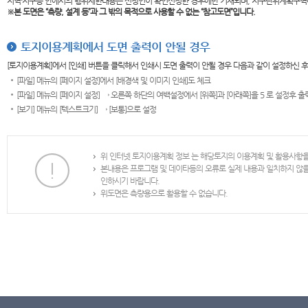
지역·지구등 안에서의 행위제한내용은 신청인이 확인신청한 경우에만 기재되며, 지구단위계획구역
※본 도면은
“측량, 설계 등”과 그 밖의 목적으로 사용할 수 없는 “참고도면”입니다.
토지이용계획에서 도면 출력이 안될 경우
[토지이용계획]에서 [인쇄] 버튼을 클릭해서 인쇄시 도면 출력이 안될 경우 다음과 같이 설정하신 
[파일] 메뉴의 [페이지 설정]에서 [배경색 및 이미지 인쇄]도 체크
[파일] 메뉴의 [페이지 설정] → 오른쪽 하단의 여백설정에서 [위쪽]과 [아래쪽]을 5 로 설정후 
[보기] 메뉴의 [텍스트크기] → [보통]으로 설정
위 인터넷 토지이용계획 정보 는 해당토지의 이용계획 및 활용사항
본내용은 프로그램 및 데이타등의 오류로 실제 내용과 일치하지 않
인하시기 바랍니다.
위도면은 측량용으로 활용할 수 없습니다.