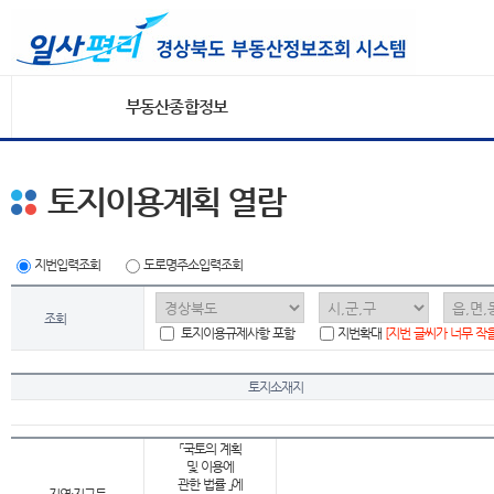
부동산종합정보
토지이용계획 열람
지번입력조회
도로명주소입력조회
조회
토지이용규제사항 포함
지번확대
[지번 글씨가 너무 작
토지소재지
「국토의 계획
및 이용에
관한 법률 」에