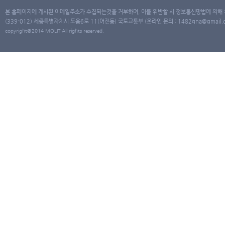
본 홈페이지에 게시된 이메일주소가 수집되는것을 거부하며, 이를 위반할 시 정보통신망법에 의해
(339-012) 세종특별자치시 도움6로 11(어진동) 국토교통부 (온라인 문의 : 1482qna@gmail.co
copyright@2014 MOLIT All rights reserved.