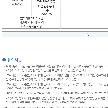
지역·지구등
따른 지역·지구등
지정여부
다른 법령 등에
따른
지역·지구등
「토지이용규제 기본법
시행령」 제9조제4항 각
호에 해당되는 사항
도면
유의사항
토지이용계획확인서는 「토지이용규제 기본법」 제5조 각 호에 따른 지역·지구등의 지정내용과 그
지역·지구·구역 등의 명칭을 쓰는 모든 것을 확인하여 드리는 것은 아닙니다.
「토지이용규제 기본법」 제8조제2항 단서에 따라 지형도면을 작성·고시하지 아니하는 경우로서 
는 경우에는 당해 지역·지구등의 지정여부를 확인하여 드리지 못합니다.
「토지이용규제 기본법」 제8조제3항 단서에 따라 지역·지구등의 지정시 지형도면등의 고시가 곤란
지역·지구등의 지정여부를 확인하여 드리지 못합니다.
"확인도면"은 해당 필지에 지정된 지역·지구등의 지정여부를 확인하기 위한 참고도면으로서 법적 
지역·지구등 안에서의 행위제한내용은 신청인의 편의를 도모하기 위하여 관계 법령 및 자치법규
된 행위제한 내용 외의 모든 개발행위가 법적으로 보장되는 것은 아닙니다.