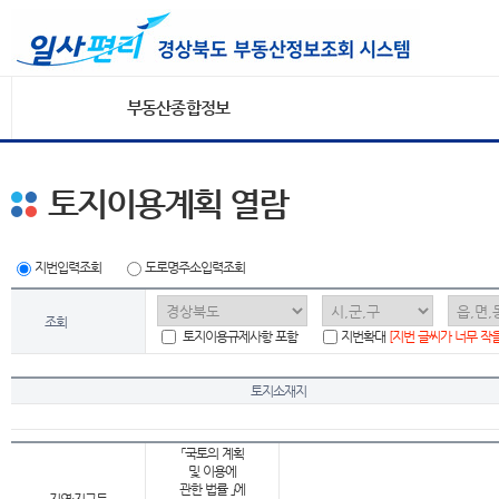
부동산종합정보
토지이용계획 열람
지번입력조회
도로명주소입력조회
조회
토지이용규제사항 포함
지번확대
[지번 글씨가 너무 작
토지소재지
「국토의 계획
및 이용에
관한 법률 」에