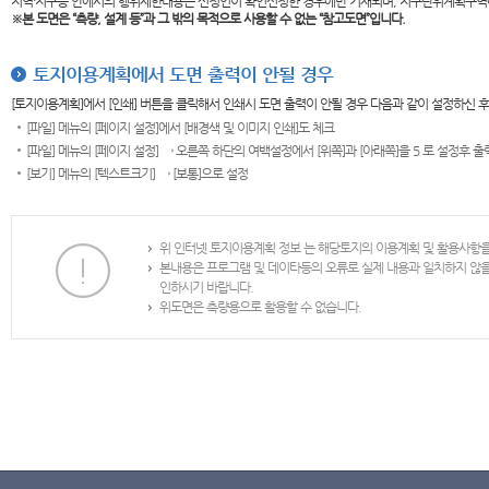
지역·지구등 안에서의 행위제한내용은 신청인이 확인신청한 경우에만 기재되며, 지구단위계획구역
※본 도면은
“측량, 설계 등”과 그 밖의 목적으로 사용할 수 없는 “참고도면”입니다.
토지이용계획에서 도면 출력이 안될 경우
[토지이용계획]에서 [인쇄] 버튼을 클릭해서 인쇄시 도면 출력이 안될 경우 다음과 같이 설정하신 
[파일] 메뉴의 [페이지 설정]에서 [배경색 및 이미지 인쇄]도 체크
[파일] 메뉴의 [페이지 설정] → 오른쪽 하단의 여백설정에서 [위쪽]과 [아래쪽]을 5 로 설정후 
[보기] 메뉴의 [텍스트크기] → [보통]으로 설정
위 인터넷 토지이용계획 정보 는 해당토지의 이용계획 및 활용사항
본내용은 프로그램 및 데이타등의 오류로 실제 내용과 일치하지 않
인하시기 바랍니다.
위도면은 측량용으로 활용할 수 없습니다.