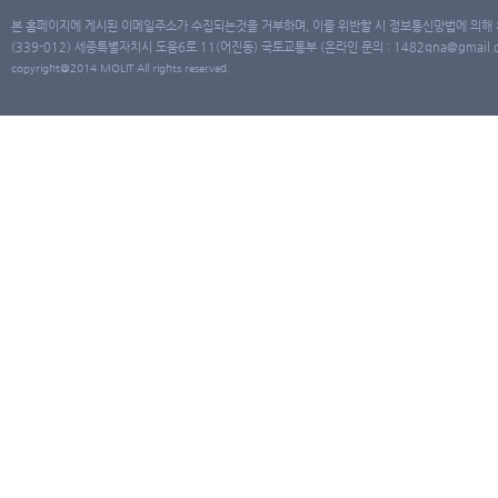
본 홈페이지에 게시된 이메일주소가 수집되는것을 거부하며, 이를 위반할 시 정보통신망법에 의해
(339-012) 세종특별자치시 도움6로 11(어진동) 국토교통부 (온라인 문의 : 1482qna@gmail.co
copyright@2014 MOLIT All rights reserved.