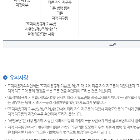
지역·지구등
따른 지역·지구등
지정여부
다른 법령 등에
따른
지역·지구등
「토지이용규제 기본법
시행령」 제9조제4항 각
호에 해당되는 사항
도면
유의사항
토지이용계획확인서는 「토지이용규제 기본법」 제5조 각 호에 따른 지역·지구등의 지정내용과 그
지역·지구·구역 등의 명칭을 쓰는 모든 것을 확인하여 드리는 것은 아닙니다.
「토지이용규제 기본법」 제8조제2항 단서에 따라 지형도면을 작성·고시하지 아니하는 경우로서 
는 경우에는 당해 지역·지구등의 지정여부를 확인하여 드리지 못합니다.
「토지이용규제 기본법」 제8조제3항 단서에 따라 지역·지구등의 지정시 지형도면등의 고시가 곤란
지역·지구등의 지정여부를 확인하여 드리지 못합니다.
"확인도면"은 해당 필지에 지정된 지역·지구등의 지정여부를 확인하기 위한 참고도면으로서 법적 
지역·지구등 안에서의 행위제한내용은 신청인의 편의를 도모하기 위하여 관계 법령 및 자치법규
된 행위제한 내용 외의 모든 개발행위가 법적으로 보장되는 것은 아닙니다.