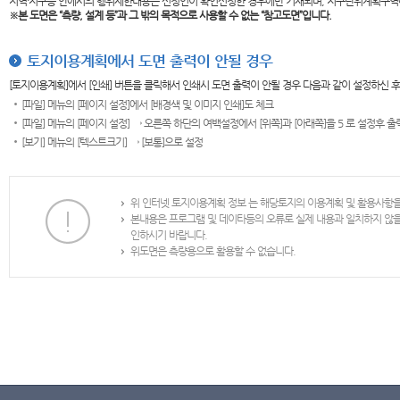
지역·지구등 안에서의 행위제한내용은 신청인이 확인신청한 경우에만 기재되며, 지구단위계획구역
※본 도면은
“측량, 설계 등”과 그 밖의 목적으로 사용할 수 없는 “참고도면”입니다.
토지이용계획에서 도면 출력이 안될 경우
[토지이용계획]에서 [인쇄] 버튼을 클릭해서 인쇄시 도면 출력이 안될 경우 다음과 같이 설정하신 
[파일] 메뉴의 [페이지 설정]에서 [배경색 및 이미지 인쇄]도 체크
[파일] 메뉴의 [페이지 설정] → 오른쪽 하단의 여백설정에서 [위쪽]과 [아래쪽]을 5 로 설정후 
[보기] 메뉴의 [텍스트크기] → [보통]으로 설정
위 인터넷 토지이용계획 정보 는 해당토지의 이용계획 및 활용사항
본내용은 프로그램 및 데이타등의 오류로 실제 내용과 일치하지 않
인하시기 바랍니다.
위도면은 측량용으로 활용할 수 없습니다.