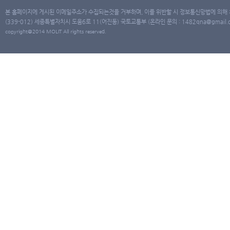
본 홈페이지에 게시된 이메일주소가 수집되는것을 거부하며, 이를 위반할 시 정보통신망법에 의해
(339-012) 세종특별자치시 도움6로 11(어진동) 국토교통부 (온라인 문의 : 1482qna@gmail.co
copyright@2014 MOLIT All rights reserved.