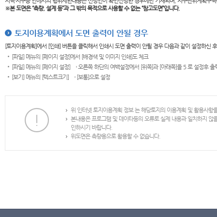
지역·지구등 안에서의 행위제한내용은 신청인이 확인신청한 경우에만 기재되며, 지구단위계획구역
※본 도면은
“측량, 설계 등”과 그 밖의 목적으로 사용할 수 없는 “참고도면”입니다.
토지이용계획에서 도면 출력이 안될 경우
[토지이용계획]에서 [인쇄] 버튼을 클릭해서 인쇄시 도면 출력이 안될 경우 다음과 같이 설정하신 
[파일] 메뉴의 [페이지 설정]에서 [배경색 및 이미지 인쇄]도 체크
[파일] 메뉴의 [페이지 설정] → 오른쪽 하단의 여백설정에서 [위쪽]과 [아래쪽]을 5 로 설정후 
[보기] 메뉴의 [텍스트크기] → [보통]으로 설정
위 인터넷 토지이용계획 정보 는 해당토지의 이용계획 및 활용사항
본내용은 프로그램 및 데이타등의 오류로 실제 내용과 일치하지 않
인하시기 바랍니다.
위도면은 측량용으로 활용할 수 없습니다.