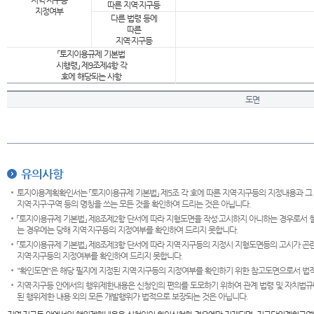
지역·지구등
따른 지역·지구등
지정여부
다른 법령 등에
따른
지역·지구등
「토지이용규제 기본법
시행령」 제9조제4항 각
호에 해당되는 사항
도면
유의사항
토지이용계획확인서는 「토지이용규제 기본법」 제5조 각 호에 따른 지역·지구등의 지정내용과 그
지역·지구·구역 등의 명칭을 쓰는 모든 것을 확인하여 드리는 것은 아닙니다.
「토지이용규제 기본법」 제8조제2항 단서에 따라 지형도면을 작성·고시하지 아니하는 경우로서 
는 경우에는 당해 지역·지구등의 지정여부를 확인하여 드리지 못합니다.
「토지이용규제 기본법」 제8조제3항 단서에 따라 지역·지구등의 지정시 지형도면등의 고시가 곤란
지역·지구등의 지정여부를 확인하여 드리지 못합니다.
"확인도면"은 해당 필지에 지정된 지역·지구등의 지정여부를 확인하기 위한 참고도면으로서 법적 
지역·지구등 안에서의 행위제한내용은 신청인의 편의를 도모하기 위하여 관계 법령 및 자치법규
된 행위제한 내용 외의 모든 개발행위가 법적으로 보장되는 것은 아닙니다.