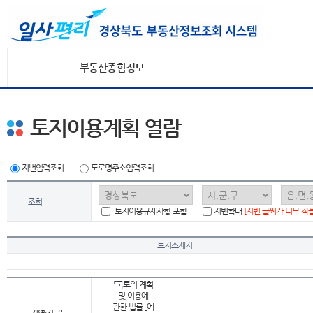
부동산종합정보
토지이용계획 열람
지번입력조회
도로명주소입력조회
조회
토지이용규제사항 포함
지번확대
[지번 글씨가 너무 작
토지소재지
「국토의 계획
및 이용에
관한 법률 」에