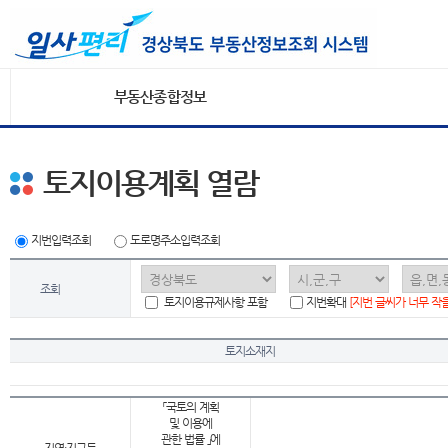
부동산종합정보
토지이용계획 열람
지번입력조회
도로명주소입력조회
조회
토지이용규제사항 포함
지번확대
[지번 글씨가 너무 작
토지소재지
「국토의 계획
및 이용에
관한 법률 」에