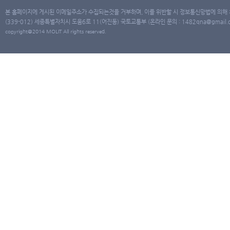
본 홈페이지에 게시된 이메일주소가 수집되는것을 거부하며, 이를 위반할 시 정보통신망법에 의해
(339-012) 세종특별자치시 도움6로 11(어진동) 국토교통부 (온라인 문의 : 1482qna@gmail.co
copyright@2014 MOLIT All rights reserved.