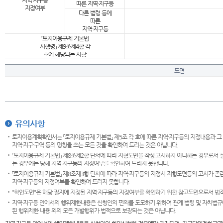
지역·지구등
따른 지역·지구등
지정여부
다른 법령 등에
따른
지역·지구등
「토지이용규제 기본법
시행령」 제9조제4항 각
호에 해당되는 사항
도면
유의사항
토지이용계획확인서는 「토지이용규제 기본법」 제5조 각 호에 따른 지역·지구등의 지정내용과 그
지역·지구·구역 등의 명칭을 쓰는 모든 것을 확인하여 드리는 것은 아닙니다.
「토지이용규제 기본법」 제8조제2항 단서에 따라 지형도면을 작성·고시하지 아니하는 경우로서 
는 경우에는 당해 지역·지구등의 지정여부를 확인하여 드리지 못합니다.
「토지이용규제 기본법」 제8조제3항 단서에 따라 지역·지구등의 지정시 지형도면등의 고시가 곤란
지역·지구등의 지정여부를 확인하여 드리지 못합니다.
"확인도면"은 해당 필지에 지정된 지역·지구등의 지정여부를 확인하기 위한 참고도면으로서 법적 
지역·지구등 안에서의 행위제한내용은 신청인의 편의를 도모하기 위하여 관계 법령 및 자치법규
된 행위제한 내용 외의 모든 개발행위가 법적으로 보장되는 것은 아닙니다.