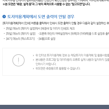
지역·지구등 안에서의 행위제한내용은 신청인이 확인신청한 경우에만 기재되며, 지구단위계획구역
※본 도면은
“측량, 설계 등”과 그 밖의 목적으로 사용할 수 없는 “참고도면”입니다.
토지이용계획에서 도면 출력이 안될 경우
[토지이용계획]에서 [인쇄] 버튼을 클릭해서 인쇄시 도면 출력이 안될 경우 다음과 같이 설정하신 
[파일] 메뉴의 [페이지 설정]에서 [배경색 및 이미지 인쇄]도 체크
[파일] 메뉴의 [페이지 설정] → 오른쪽 하단의 여백설정에서 [위쪽]과 [아래쪽]을 5 로 설정후 
[보기] 메뉴의 [텍스트크기] → [보통]으로 설정
위 인터넷 토지이용계획 정보 는 해당토지의 이용계획 및 활용사항
본내용은 프로그램 및 데이타등의 오류로 실제 내용과 일치하지 않
인하시기 바랍니다.
위도면은 측량용으로 활용할 수 없습니다.