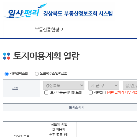
부동산종합정보
토지이용계획 열람
지번입력조회
도로명주소입력조회
조회
토지이용규제사항 포함
지번확대
[지번 글씨가 너무 작
토지소재지
「국토의 계획
및 이용에
관한 법률 」에