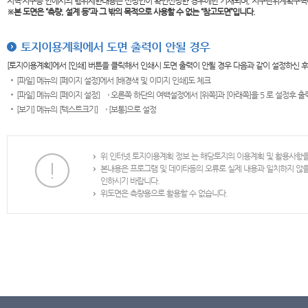
지역·지구등 안에서의 행위제한내용은 신청인이 확인신청한 경우에만 기재되며, 지구단위계획구역
※본 도면은
“측량, 설계 등”과 그 밖의 목적으로 사용할 수 없는 “참고도면”입니다.
토지이용계획에서 도면 출력이 안될 경우
[토지이용계획]에서 [인쇄] 버튼을 클릭해서 인쇄시 도면 출력이 안될 경우 다음과 같이 설정하신 
[파일] 메뉴의 [페이지 설정]에서 [배경색 및 이미지 인쇄]도 체크
[파일] 메뉴의 [페이지 설정] → 오른쪽 하단의 여백설정에서 [위쪽]과 [아래쪽]을 5 로 설정후 
[보기] 메뉴의 [텍스트크기] → [보통]으로 설정
위 인터넷 토지이용계획 정보 는 해당토지의 이용계획 및 활용사항
본내용은 프로그램 및 데이타등의 오류로 실제 내용과 일치하지 않
인하시기 바랍니다.
위도면은 측량용으로 활용할 수 없습니다.