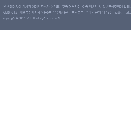
본 홈페이지에 게시된 이메일주소가 수집되는것을 거부하며, 이를 위반할 시 정보통신망법에 의해
(339-012) 세종특별자치시 도움6로 11(어진동) 국토교통부 (온라인 문의 : 1482qna@gmail.co
copyright@2014 MOLIT All rights reserved.