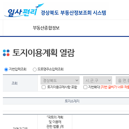
부동산종합정보
토지이용계획 열람
지번입력조회
도로명주소입력조회
조회
토지이용규제사항 포함
지번확대
[지번 글씨가 너무 작
토지소재지
「국토의 계획
및 이용에
관한 법률 」에