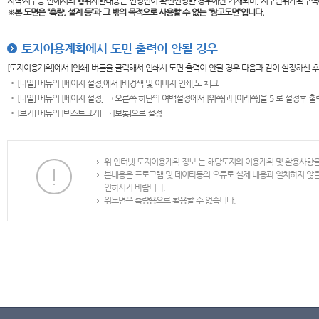
지역·지구등 안에서의 행위제한내용은 신청인이 확인신청한 경우에만 기재되며, 지구단위계획구역
※본 도면은
“측량, 설계 등”과 그 밖의 목적으로 사용할 수 없는 “참고도면”입니다.
토지이용계획에서 도면 출력이 안될 경우
[토지이용계획]에서 [인쇄] 버튼을 클릭해서 인쇄시 도면 출력이 안될 경우 다음과 같이 설정하신 
[파일] 메뉴의 [페이지 설정]에서 [배경색 및 이미지 인쇄]도 체크
[파일] 메뉴의 [페이지 설정] → 오른쪽 하단의 여백설정에서 [위쪽]과 [아래쪽]을 5 로 설정후 
[보기] 메뉴의 [텍스트크기] → [보통]으로 설정
위 인터넷 토지이용계획 정보 는 해당토지의 이용계획 및 활용사항
본내용은 프로그램 및 데이타등의 오류로 실제 내용과 일치하지 않
인하시기 바랍니다.
위도면은 측량용으로 활용할 수 없습니다.