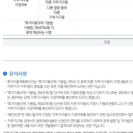
지역·지구등
따른 지역·지구등
지정여부
다른 법령 등에
따른
지역·지구등
「토지이용규제 기본법
시행령」 제9조제4항 각
호에 해당되는 사항
도면
유의사항
토지이용계획확인서는 「토지이용규제 기본법」 제5조 각 호에 따른 지역·지구등의 지정내용과 그
지역·지구·구역 등의 명칭을 쓰는 모든 것을 확인하여 드리는 것은 아닙니다.
「토지이용규제 기본법」 제8조제2항 단서에 따라 지형도면을 작성·고시하지 아니하는 경우로서 
는 경우에는 당해 지역·지구등의 지정여부를 확인하여 드리지 못합니다.
「토지이용규제 기본법」 제8조제3항 단서에 따라 지역·지구등의 지정시 지형도면등의 고시가 곤란
지역·지구등의 지정여부를 확인하여 드리지 못합니다.
"확인도면"은 해당 필지에 지정된 지역·지구등의 지정여부를 확인하기 위한 참고도면으로서 법적 
지역·지구등 안에서의 행위제한내용은 신청인의 편의를 도모하기 위하여 관계 법령 및 자치법규
된 행위제한 내용 외의 모든 개발행위가 법적으로 보장되는 것은 아닙니다.